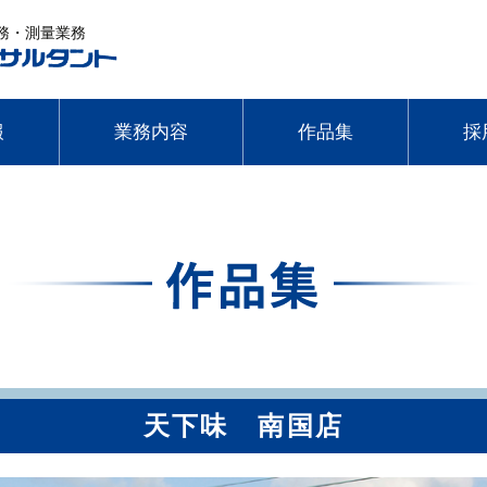
務・測量業務
コ
報
業務内容
作品集
採
ン
テ
建築設計監理
公共・文化施設
企業メッ
ン
補償コンサルタント
医療・福祉施設
採用情報
ツ
へ
測量
民間施設・そのほか
ス
キ
ッ
天下味 南国店
プ