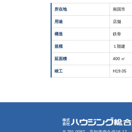
所在地
南国市
用途
店舗
構造
鉄骨
規模
１階建
延面積
400 ㎡
竣工
H19.05
〒781-0087 高知市南久保16-17