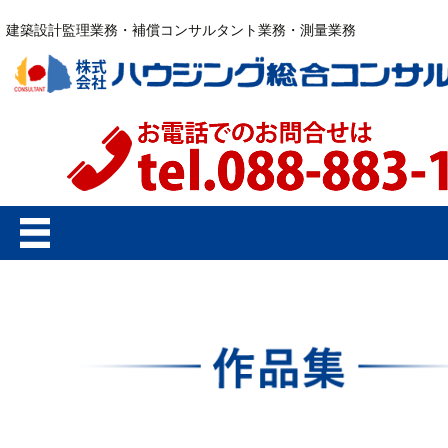
建築設計監理業務・補償コンサルタント業務・測量業務
コ
ン
テ
ン
ツ
へ
ス
キ
ッ
プ