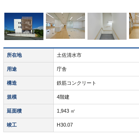
所在地
土佐清水市
用途
庁舎
構造
鉄筋コンクリート
規模
4階建
延面積
1,943 ㎡
竣工
H30.07