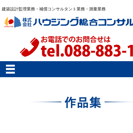
建築設計監理業務・補償コンサルタント業務・測量業務
コ
ン
テ
ン
ツ
へ
ス
キ
ッ
プ